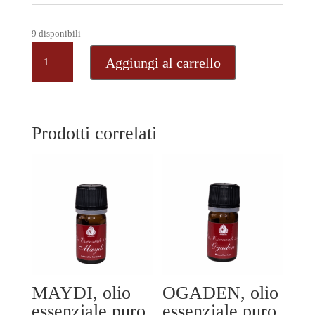
9 disponibili
MIRRA,
Aggiungi al carrello
olio
essenziale
puro
dall'Etiopia,
Prodotti correlati
5
ml
quantità
MAYDI, olio
OGADEN, olio
essenziale puro
essenziale puro