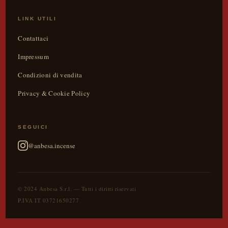
LINK UTILI
Contattaci
Impressum
Condizioni di vendita
Privacy & Cookie Policy
SEGUICI
@anbesa.incense
© 2024 Anbesa S.r.l. — Tutti i diritti riservati
P.IVA IT 03721650277