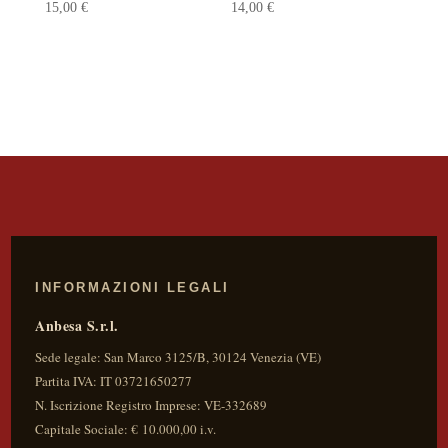
15,00
€
14,00
€
INFORMAZIONI LEGALI
Anbesa S.r.l.
Sede legale:
San Marco 3125/B
,
30124
Venezia
(
VE
)
Partita IVA:
IT 03721650277
N. Iscrizione Registro Imprese: VE-332689
Capitale Sociale: € 10.000,00 i.v.