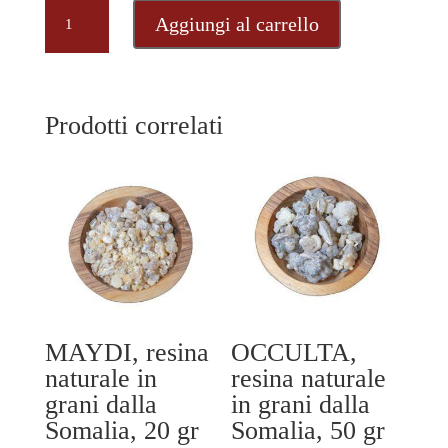
DIGIYE,
Aggiungi al carrello
rizomi
naturali
aromatici
dal
Prodotti correlati
Senegal,
50
gr
quantità
MAYDI, resina
OCCULTA,
naturale in
resina naturale
grani dalla
in grani dalla
Somalia, 20 gr
Somalia, 50 gr