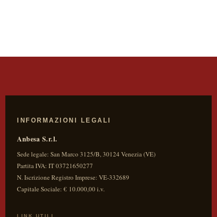
INFORMAZIONI LEGALI
Anbesa S.r.l.
Sede legale:
San Marco 3125/B
,
30124
Venezia
(
VE
)
Partita IVA:
IT 03721650277
N. Iscrizione Registro Imprese: VE-332689
Capitale Sociale: € 10.000,00 i.v.
LINK UTILI