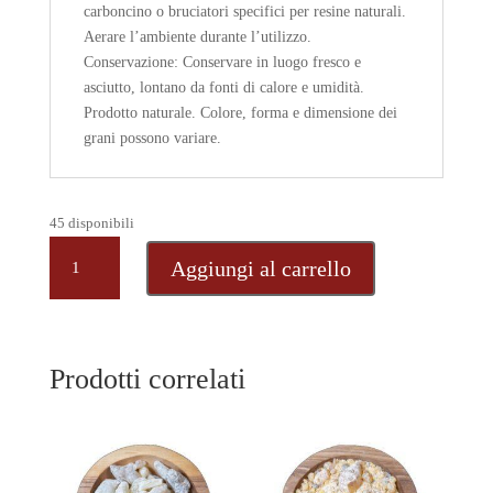
carboncino o bruciatori specifici per resine naturali.
Aerare l’ambiente durante l’utilizzo.
Conservazione: Conservare in luogo fresco e
asciutto, lontano da fonti di calore e umidità.
Prodotto naturale. Colore, forma e dimensione dei
grani possono variare.
45 disponibili
BETEKRISTIAN,
Aggiungi al carrello
resina
naturale
in
grani
Prodotti correlati
dall'
Etiopia,
20
gr
quantità