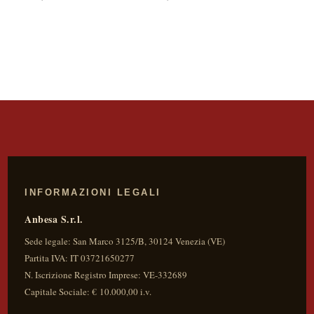
INFORMAZIONI LEGALI
Anbesa S.r.l.
Sede legale:
San Marco 3125/B
,
30124
Venezia
(
VE
)
Partita IVA:
IT 03721650277
N. Iscrizione Registro Imprese: VE-332689
Capitale Sociale: € 10.000,00 i.v.