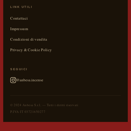
LINK UTILI
Contattaci
Impressum
Condizioni di vendita
Privacy & Cookie Policy
SEGUICI
@anbesa.incense
© 2024 Anbesa S.r.l. — Tutti i diritti riservati
P.IVA IT 03721650277