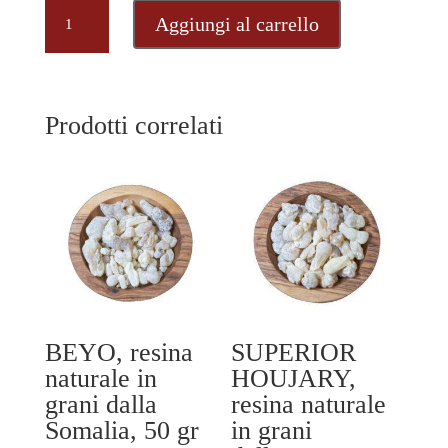
SAL,
Aggiungi al carrello
resina
naturale
in
grani
Prodotti correlati
dall'India,
50
gr
quantità
BEYO, resina
SUPERIOR
naturale in
HOUJARY,
grani dalla
resina naturale
Somalia, 50 gr
in grani