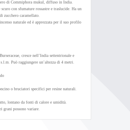
lbero di Commiphora mukul, diffuso in India.
e scuro con sfumature rossastre e traslucide. Ha un
 di zucchero caramellato.
incenso naturale ed è apprezzata per il suo profilo
Burseraceae, cresce nell’India settentrionale e
 s.l.m. Può raggiungere un’altezza di 4 metri.
ido
ncino o bruciatori specifici per resine naturali.
to, lontano da fonti di calore e umidità.
i grani possono variare.