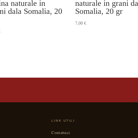
ina naturale in
naturale in grani da
ni dala Somalia, 20
Somalia, 20 gr
7,00
€
€
LINK UTILI
Contattaci