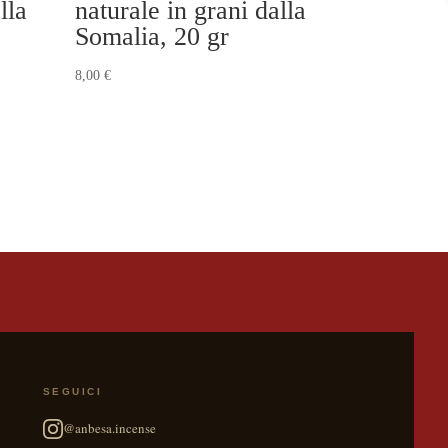
lla
naturale in grani dalla
Somalia, 20 gr
8,00
€
SEGUICI
@anbesa.incense