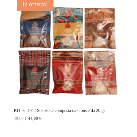
In offerta!
45,00 €.
40,00 €.
KIT STEP 2 Selezione composta da 6 buste da 20 gr
Il
Il
49,00
€
44,00
€
prezzo
prezzo
originale
attuale