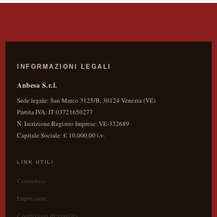
era:
è:
49,00 €.
44,00 €.
INFORMAZIONI LEGALI
Anbesa S.r.l.
Sede legale:
San Marco 3125/B
,
30124
Venezia
(
VE
)
Partita IVA:
IT 03721650277
N. Iscrizione Registro Imprese: VE-332689
Capitale Sociale: € 10.000,00 i.v.
LINK UTILI
Contattaci
Impressum
Condizioni di vendita