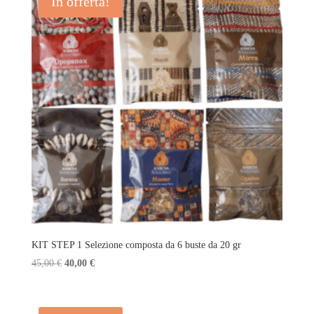
In offerta!
63,00 €.
56,00 €.
KIT STEP 1 Selezione composta da 6 buste da 20 gr
Il
Il
45,00
€
40,00
€
prezzo
prezzo
originale
attuale
era:
è: