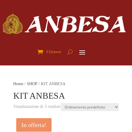
0 Elementi
Home
/
SHOP
/ KIT ANBESA
KIT ANBESA
Visualizzazione di 3 risultati
In offerta!