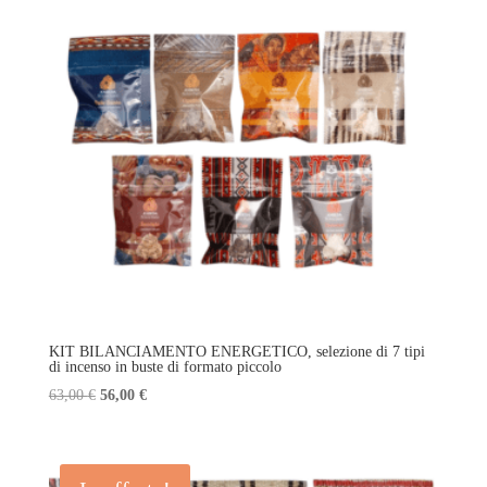
KIT BILANCIAMENTO ENERGETICO, selezione di 7 tipi
di incenso in buste di formato piccolo
Il
Il
63,00
€
56,00
€
prezzo
prezzo
originale
attuale
era:
è: