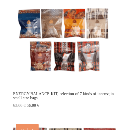
ENERGY BALANCE KIT, selection of 7 kinds of incense,in
small size bags
Original
Current
63,00
€
56,00
€
price
price
was:
is:
63,00 €.
56,00 €.