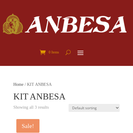
0 Items
Home
/ KIT ANBESA
KIT ANBESA
Showing all 3 results
Sale!