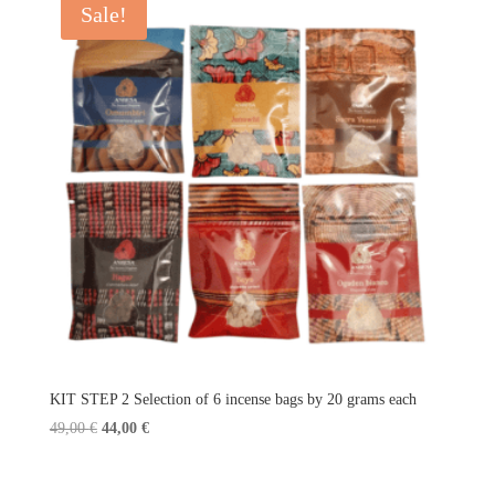
Sale!
KIT STEP 2 Selection of 6 incense bags by 20 grams each
Original
Current
49,00
€
44,00
€
price
price
was:
is: