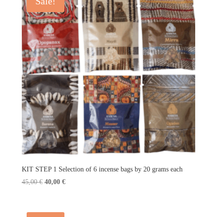
Sale!
KIT STEP 1 Selection of 6 incense bags by 20 grams each
Original
Current
45,00
€
40,00
€
price
price
was:
is:
45,00 €.
40,00 €.