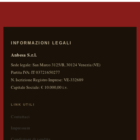
49,00 €.
44,00 €.
INFORMAZIONI LEGALI
Anbesa S.r.l.
Sede legale:
San Marco 3125/B
,
30124
Venezia
(
VE
)
Partita IVA:
IT 03721650277
N. Iscrizione Registro Imprese: VE-332689
Capitale Sociale: € 10.000,00 i.v.
LINK UTILI
Contattaci
Impressum
Condizioni di vendita